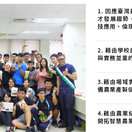
1. 因應臺
才發展趨勢
技應用、倫
2. 藉由學
與實務並重
3.藉由場
備農業產製
4.藉由農
開拓智慧農