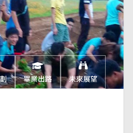
劃
畢業出路
未來展望