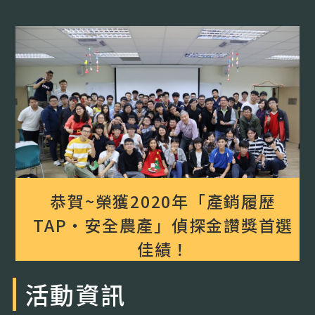
恭賀~榮獲2020年「產銷履歷
TAP‧安全農產」偵探金讚獎首選
佳績！
活動資訊