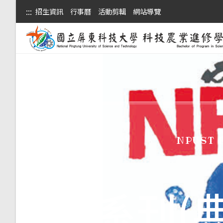
:::
招生資訊
行事曆
活動剪輯
網站導覽
NPUST 
:::
系刊(