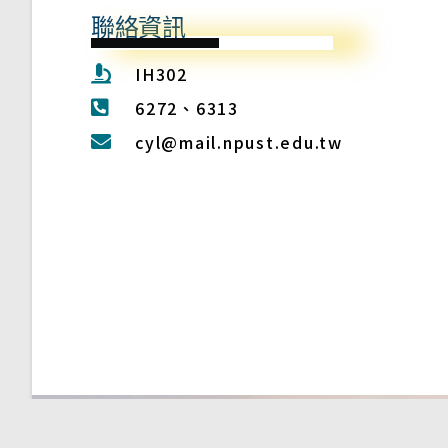
聯絡資訊
IH302
6272、6313
cyl@mail.npust.edu.tw