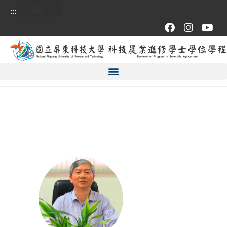
:::
:::