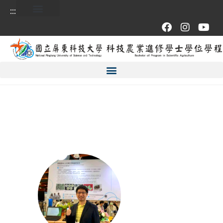
:::
:::